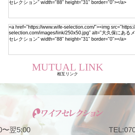
セレクション" width="88" height="31" border="0"></a>
<a href="https://www.wife-selection.com/"><img src="https:
selection.com/images/link/250x50.jpg" alt="大
セレクション" width="88" height="31" border="0"></a>
MUTUAL LINK
相互リンク
〜翌5:00
TEL:070